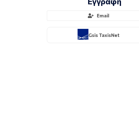
Εγγραφή
Email
Gsis TaxisNet